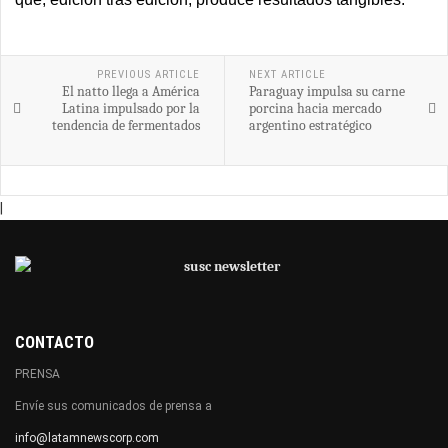
PREVIOUS ARTICLE
NEXT ARTICLE
El natto llega a América
Paraguay impulsa su carne
Latina impulsado por la
porcina hacia mercado
tendencia de fermentados
argentino estratégico
|
CONTACTO
PRENSA
Envíe sus comunicados de prensa a
info@latamnewscorp.com