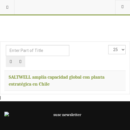
Enter
Display
Part
#
of
Title
SALTWELL amplía capacidad global con planta
estratégica en Chile
|