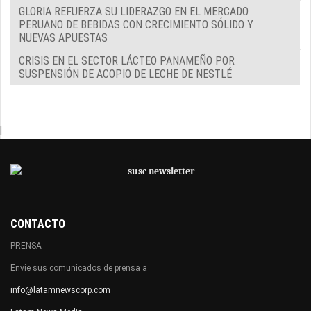
GLORIA REFUERZA SU LIDERAZGO EN EL MERCADO
PERUANO DE BEBIDAS CON CRECIMIENTO SÓLIDO Y
NUEVAS APUESTAS
CRISIS EN EL SECTOR LÁCTEO PANAMEÑO POR
SUSPENSIÓN DE ACOPIO DE LECHE DE NESTLÉ
|
CONTACTO
PRENSA
Envíe sus comunicados de prensa a
info@latamnewscorp.com