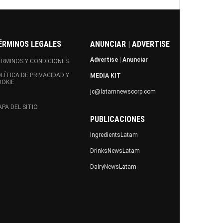
ÉRMINOS LEGALES
ANUNCIAR | ADVERTISE
Advertise
|
Anunciar
RMINOS Y CONDICIONES
LÍTICA DE PRIVACIDAD Y
MEDIA KIT
OOKIE
jc@latamnewscorp.com
PA DEL SITIO
PUBLICACIONES
IngredientsLatam
DrinksNewsLatam
DairyNewsLatam