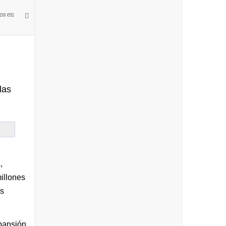
os en
las
-
,
millones
as
xpansión