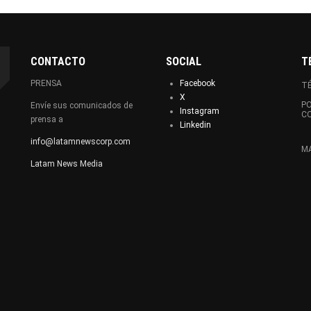
CONTACTO
SOCIAL
T
PRENSA
Facebook
TÉ
X
PO
Envíe sus comunicados de
Instagram
C
prensa a
Linkedin
info@latamnewscorp.com
MA
Latam News Media