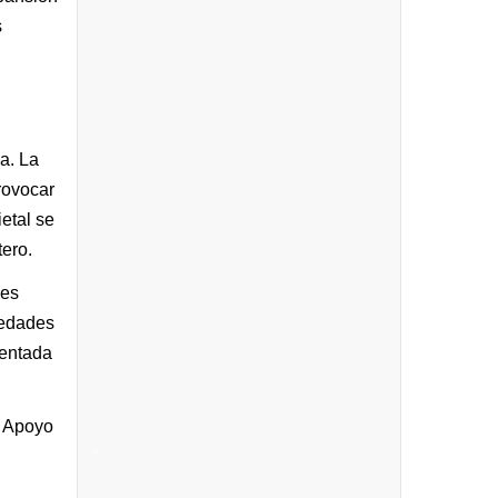
s
a. La
rovocar
etal se
tero.
des
medades
ientada
e Apoyo
_