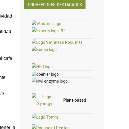
PROVEEDORES DESTACADOS
ividad
ilidad
l café
nte
es
Plant-based
tener la