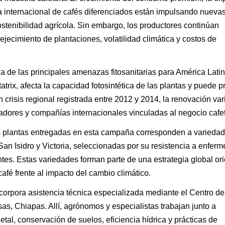
a internacional de cafés diferenciados están impulsando nueva
ostenibilidad agrícola. Sin embargo, los productores continúan
jecimiento de plantaciones, volatilidad climática y costos de
na de las principales amenazas fitosanitarias para América Latin
rix, afecta la capacidad fotosintética de las plantas y puede p
crisis regional registrada entre 2012 y 2014, la renovación vari
tadores y compañías internacionales vinculadas al negocio cafe
s plantas entregadas en esta campaña corresponden a varieda
 San Isidro y Victoria, seleccionadas por su resistencia a enfer
es. Estas variedades forman parte de una estrategia global or
café frente al impacto del cambio climático.
corpora asistencia técnica especializada mediante el Centro d
as, Chiapas. Allí, agrónomos y especialistas trabajan junto a
tal, conservación de suelos, eficiencia hídrica y prácticas de