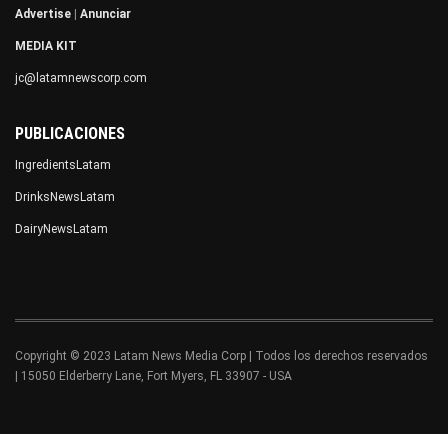
Advertise
|
Anunciar
MEDIA KIT
jc@latamnewscorp.com
PUBLICACIONES
IngredientsLatam
DrinksNewsLatam
DairyNewsLatam
Copyright © 2023 Latam News Media Corp | Todos los derechos reservados
| 15050 Elderberry Lane, Fort Myers, FL 33907 - USA