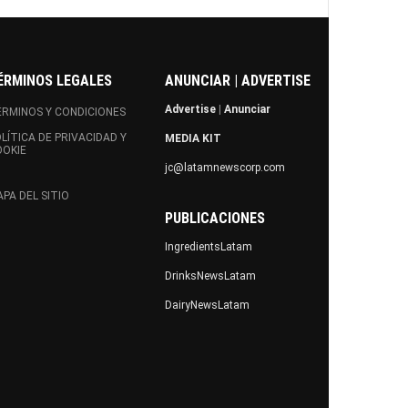
ÉRMINOS LEGALES
ANUNCIAR | ADVERTISE
Advertise
|
Anunciar
RMINOS Y CONDICIONES
LÍTICA DE PRIVACIDAD Y
MEDIA KIT
OOKIE
jc@latamnewscorp.com
PA DEL SITIO
PUBLICACIONES
IngredientsLatam
DrinksNewsLatam
DairyNewsLatam