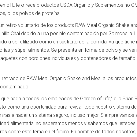
arden of Life ofrece productos USDA Organic y Suplementos no O
os, o los polvos de proteína.
ó un retiro voluntario de los products RAW Meal Organic Shake a
 vainilla Chai debido a una posible contaminación por Salmonella. 
do a ser utilizado como un sustituto de la comida, ya que tien
lorías y súper alimentos. Se presenta en forma de polvo y se ve
 paquetes con porciones individuales y contenedores de tamaño
 su retirado de RAW Meal Organic Shake and Meal a los producto
a contaminado.
ue nada a todos los empleados de Garden of Life," dijo Brian R
sto como una oportunidad para revisar todo nuestro sistema de
n miras a hacer un sistema seguro, incluso mejor. Siempre vamos 
seguridad alimentaria; no esperamos menos y sabemos que ustedes
ros sobre este tema en el futuro. En nombre de todos nosotros,