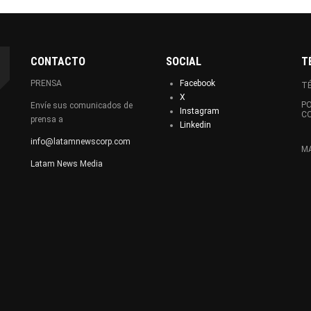
CONTACTO
SOCIAL
T
PRENSA
Facebook
TÉ
X
PO
Envíe sus comunicados de
Instagram
C
prensa a
Linkedin
info@latamnewscorp.com
MA
Latam News Media