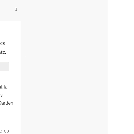
 es
te.
-
, la
os
 Garden
dores