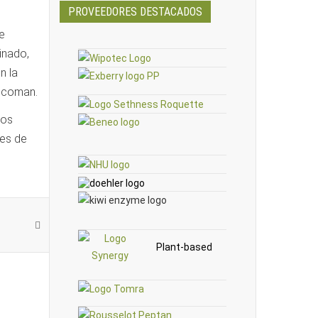
PROVEEDORES DESTACADOS
e
inado,
n la
o coman.
ños
ves de
Plant-based