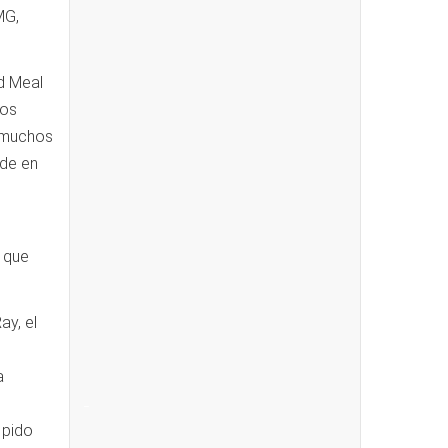
MG,
nd Meal
Los
e muchos
nde en
s que
ay, el
a
_
 pido