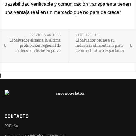
trazabilidad verificable y comunicación transparente tienen
una ventaja real en un mercado que no para de crecer.
PREVIOUS ARTICLE
NEXT ARTICLE
El Salvador elimina la última
El Salvador reúne a su
prohibición regional de
industria alimentaria para
lácteos con leche en polvo
definir el futuro exportador
|
CONTACTO
PRENSA
Envíe sus comunicados de prensa a