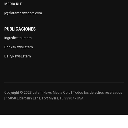
MEDIA KIT
jc@latamnewscorp.com
PUBLICACIONES
IngredientsLatam
DrinksNewsLatam
DairyNewsLatam
Copyright © 2023 Latam News Media Corp | Todos los derechos reservados
| 15050 Elderberry Lane, Fort Myers, FL 33907 - USA