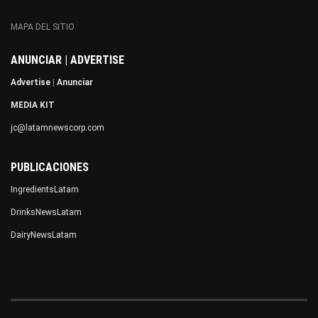
MAPA DEL SITIO
ANUNCIAR | ADVERTISE
Advertise
|
Anunciar
MEDIA KIT
jc@latamnewscorp.com
PUBLICACIONES
IngredientsLatam
DrinksNewsLatam
DairyNewsLatam