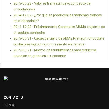
2015-05-28 - Valor estrena su nuevo concepto de
chocolaterías
2014-12-02 - ¿Por qué se producen las manchas blancas
en el chocolate?
2014-10-03 - Próximamente Caramelos M&Ms crujiente de
chocolate con leche
2015-05-31 - Cacao peruano de AMAZ Premium Chocolate
recibe prestigioso reconocimiento en Canadá
2015-05-21 - Nuevos descubrimientos para reducir la
floración de grasa en el Chocolate
|
CONTACTO
PRENSA