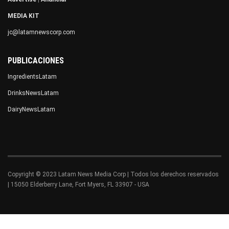
MEDIA KIT
jc@latamnewscorp.com
PUBLICACIONES
IngredientsLatam
DrinksNewsLatam
DairyNewsLatam
Copyright © 2023 Latam News Media Corp | Todos los derechos reservados
| 15050 Elderberry Lane, Fort Myers, FL 33907 - USA