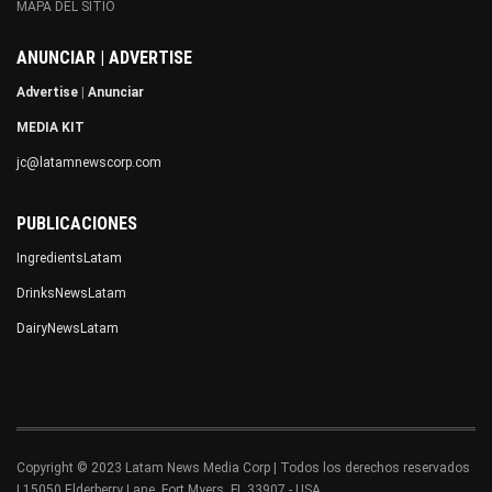
MAPA DEL SITIO
ANUNCIAR | ADVERTISE
Advertise
|
Anunciar
MEDIA KIT
jc@latamnewscorp.com
PUBLICACIONES
IngredientsLatam
DrinksNewsLatam
DairyNewsLatam
Copyright © 2023 Latam News Media Corp | Todos los derechos reservados
| 15050 Elderberry Lane, Fort Myers, FL 33907 - USA