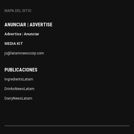
MAPA DEL SITIO
ANUNCIAR | ADVERTISE
Advertise
|
Anunciar
MEDIA KIT
jc@latamnewscorp.com
PUBLICACIONES
IngredientsLatam
DrinksNewsLatam
DairyNewsLatam