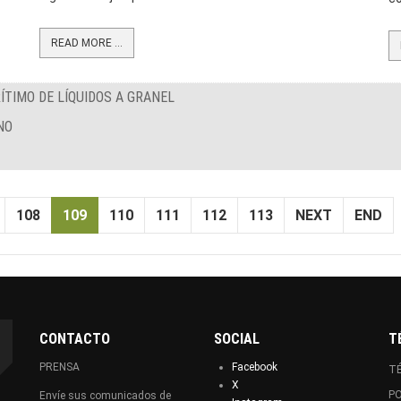
READ MORE ...
ÍTIMO DE LÍQUIDOS A GRANEL
NO
108
109
110
111
112
113
NEXT
END
CONTACTO
SOCIAL
T
PRENSA
Facebook
TÉ
X
PO
Envíe sus comunicados de