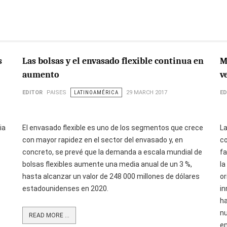
s
Las bolsas y el envasado flexible continua en
M
aumento
v
EDITOR
PAISES
LATINOAMÉRICA
29 MARCH 2017
ED
ia
El envasado flexible es uno de los segmentos que crece
La
con mayor rapidez en el sector del envasado y, en
co
concreto, se prevé que la demanda a escala mundial de
fa
bolsas flexibles aumente una media anual de un 3 %,
la
hasta alcanzar un valor de 248 000 millones de dólares
or
estadounidenses en 2020.
in
ha
nu
READ MORE ...
e