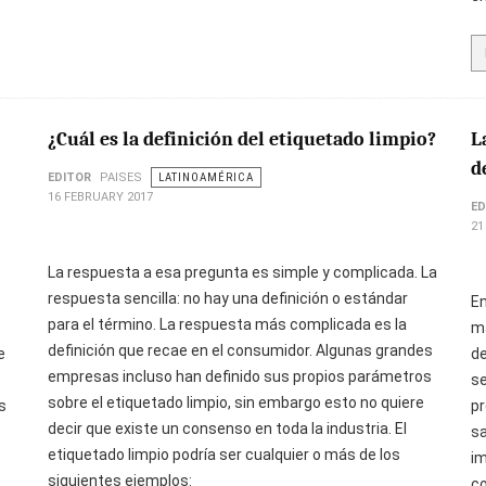
¿Cuál es la definición del etiquetado limpio?
L
d
EDITOR
PAISES
LATINOAMÉRICA
16 FEBRUARY 2017
ED
21
La respuesta a esa pregunta es simple y complicada. La
respuesta sencilla: no hay una definición o estándar
En
para el término. La respuesta más complicada es la
ma
definición que recae en el consumidor. Algunas grandes
e
de
empresas incluso han definido sus propios parámetros
s
sobre el etiquetado limpio, sin embargo esto no quiere
s
pr
decir que existe un consenso en toda la industria. El
sa
etiquetado limpio podría ser cualquier o más de los
im
siguientes ejemplos:
co