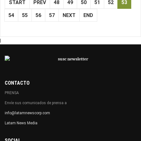
START
PREV
48
49
50
51
52
53
54
55
56
57
NEXT
END
|
CONTACTO
PRENSA
Envíe sus comunicados de prensa a
info@latamnewscorp.com
Latam News Media
SOCIAL