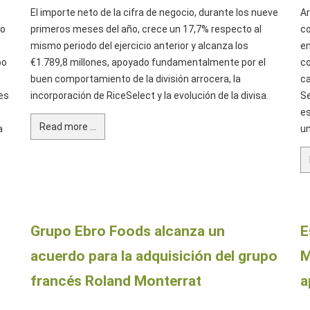
El importe neto de la cifra de negocio, durante los nueve
Ar
do
primeros meses del año, crece un 17,7% respecto al
co
mismo periodo del ejercicio anterior y alcanza los
en
po
€1.789,8 millones, apoyado fundamentalmente por el
co
e
buen comportamiento de la división arrocera, la
ca
es
incorporación de RiceSelect y la evolución de la divisa.
Se
es
Read more ...
a
un
Grupo Ebro Foods alcanza un
E
acuerdo para la adquisición del grupo
M
francés Roland Monterrat
a