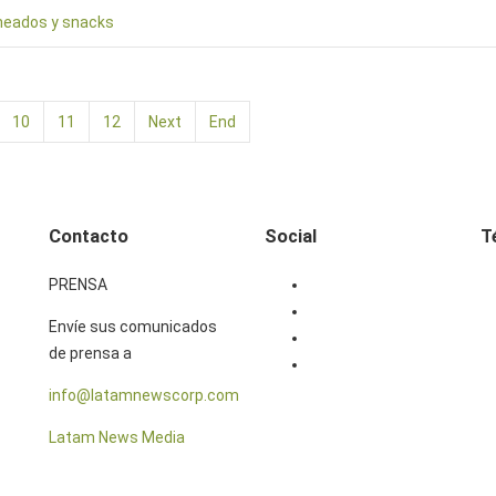
rneados y snacks
10
11
12
Next
End
Contacto
Social
T
PRENSA
Facebook
X
Envíe sus comunicados
Instagram
de prensa a
Linkedin
info@latamnewscorp.com
Latam News Media