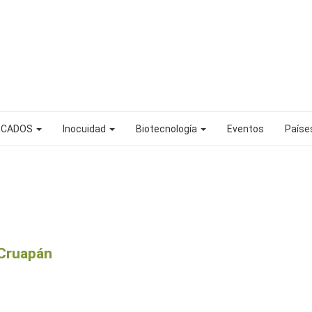
RCADOS
Inocuidad
Biotecnología
Eventos
País
 Cruapán