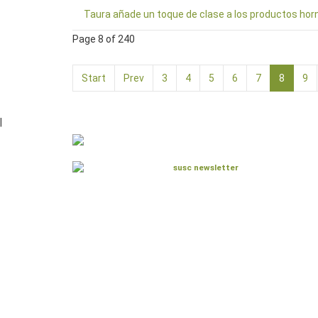
Taura añade un toque de clase a los productos ho
Page 8 of 240
Start
Prev
3
4
5
6
7
8
9
|