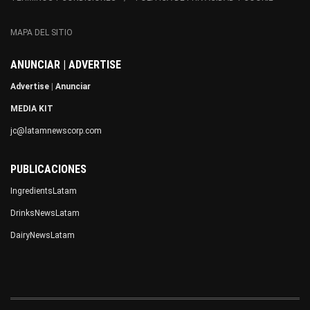
MAPA DEL SITIO
ANUNCIAR | ADVERTISE
Advertise
|
Anunciar
MEDIA KIT
jc@latamnewscorp.com
PUBLICACIONES
IngredientsLatam
DrinksNewsLatam
DairyNewsLatam