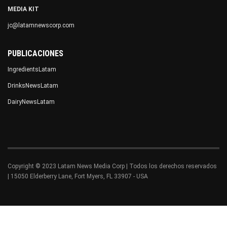
MEDIA KIT
jc@latamnewscorp.com
PUBLICACIONES
IngredientsLatam
DrinksNewsLatam
DairyNewsLatam
Copyright © 2023 Latam News Media Corp | Todos los derechos reservados
| 15050 Elderberry Lane, Fort Myers, FL 33907 - USA