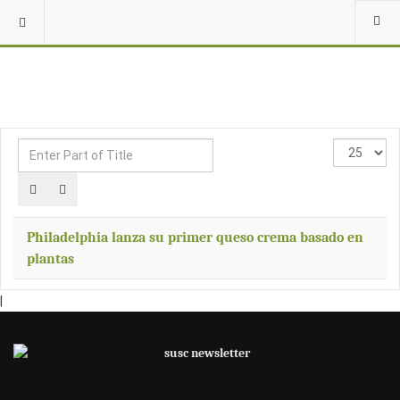
Enter
Display
Part
#
of
Title
Philadelphia lanza su primer queso crema basado en
plantas
|