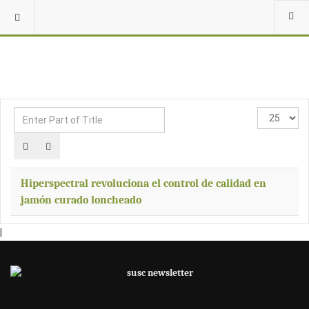
Enter
Display
Part
#
of
Title
Hiperspectral revoluciona el control de calidad en
jamón curado loncheado
|