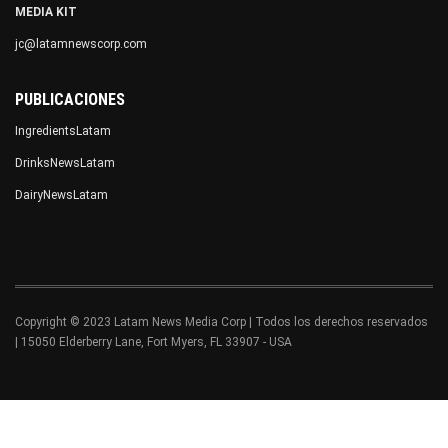
MEDIA KIT
jc@latamnewscorp.com
PUBLICACIONES
IngredientsLatam
DrinksNewsLatam
DairyNewsLatam
Copyright © 2023 Latam News Media Corp | Todos los derechos reservados
| 15050 Elderberry Lane, Fort Myers, FL 33907 - USA