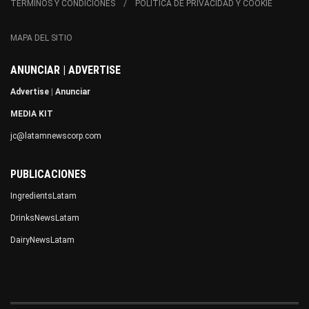
TÉRMINOS Y CONDICIONES
POLÍTICA DE PRIVACIDAD Y COOKIE
MAPA DEL SITIO
ANUNCIAR | ADVERTISE
Advertise
|
Anunciar
MEDIA KIT
jc@latamnewscorp.com
PUBLICACIONES
IngredientsLatam
DrinksNewsLatam
DairyNewsLatam