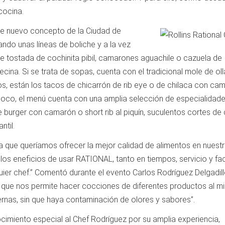
cocina.
te nuevo concepto de la Ciudad de
ando unas líneas de boliche y a la vez
e tostada de cochinita pibil, camarones aguachile o cazuela de
ecina. Si se trata de sopas, cuenta con el tradicional mole de ol
ojos, están los tacos de chicarrón de rib eye o de chilaca con cam
 poco, el menú cuenta con una amplia selección de especialidad
re burger con camarón o short rib al piquín, suculentos cortes de
ntil.
a que queríamos ofrecer la mejor calidad de alimentos en nuest
os eneficios de usar RATIONAL, tanto en tiempos, servicio y fac
lquier chef.” Comentó durante el evento Carlos Rodríguez Delgadill
ya que nos permite hacer cocciones de diferentes productos al 
ernas, sin que haya contaminación de olores y sabores”.
ocimiento especial al Chef Rodríguez por su amplia experiencia,