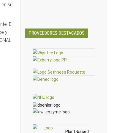
 en su
_
nte. El
ce y
PROVEEDORES DESTACADOS
TIONAL
Plant-based