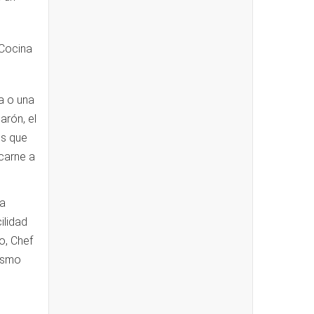
la o una
arón, el
es que
 carne a
ra
ilidad
o, Chef
mismo