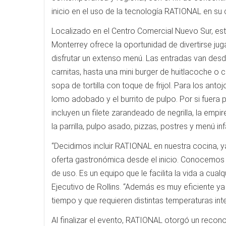
inicio en el uso de la tecnología RATIONAL en su 
Localizado en el Centro Comercial Nuevo Sur, es
Monterrey ofrece la oportunidad de divertirse jug
disfrutar un extenso menú. Las entradas van desd
carnitas, hasta una mini burger de huitlacoche o c
sopa de tortilla con toque de frijol. Para los ant
lomo adobado y el burrito de pulpo. Por si fuera
incluyen un filete zarandeado de negrilla, la empi
la parrilla, pulpo asado, pizzas, postres y menú infa
“Decidimos incluir RATIONAL en nuestra cocina, y
oferta gastronómica desde el inicio. Conocemos l
de uso. Es un equipo que le facilita la vida a cua
Ejecutivo de Rollins. “Además es muy eficiente 
tiempo y que requieren distintas temperaturas int
Al finalizar el evento, RATIONAL otorgó un recon