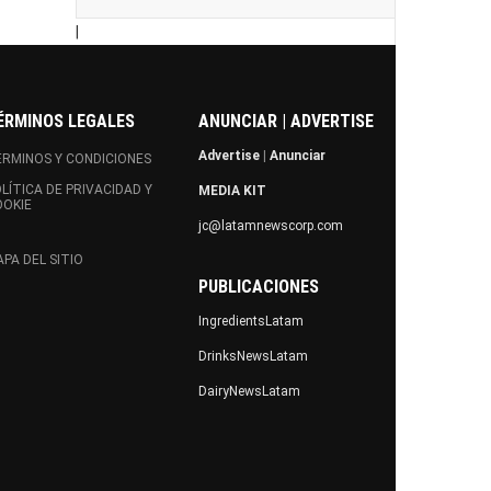
|
ÉRMINOS LEGALES
ANUNCIAR | ADVERTISE
Advertise
|
Anunciar
RMINOS Y CONDICIONES
LÍTICA DE PRIVACIDAD Y
MEDIA KIT
OOKIE
jc@latamnewscorp.com
PA DEL SITIO
PUBLICACIONES
IngredientsLatam
DrinksNewsLatam
DairyNewsLatam