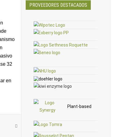
PROVEEDORES DESTACADOS
on
nde
canismo
on
masivo
ase 32
zar en
Plant-based