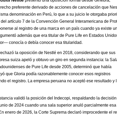
duits Nestlé
presentó una oposición formal desde Ginebra,
erecho preferente derivado de acciones de cancelación que Nes
misma denominación en Perú, lo que a su juicio le otorgaba prior
n del artículo 7 de la Convención General Interamericana de Pro
onerse al registro de una marca en un país cuando ya existe u
argumentó además que era titular de Pure Life en Estados Unid
or— conocía o debía conocer esa titularidad.
i rechazó la oposición de Nestlé en 2018, considerando que sus
resa suiza apeló y obtuvo un giro en segunda instancia: la Sal
stadounidenses de Pure Life desde 2005, determinó que había
luyó que Gloria podía razonablemente conocer esos registros
do el registro. La empresa peruana no aceptó ese resultado y l
tancia validó la posición del Indecopi, respaldando la decisión
en junio de 2024 cuando una sala superior anuló parcialmente esa
En enero de 2026, la Corte Suprema declaró improcedente el r