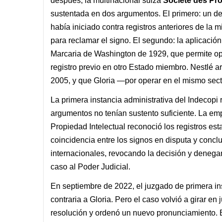
después, la multinacional suiza
Société des Pro
sustentada en dos argumentos. El primero: un d
había iniciado contra registros anteriores de la 
para reclamar el signo. El segundo: la aplicació
Marcaria de Washington de 1929, que permite op
registro previo en otro Estado miembro. Nestlé 
2005, y que Gloria —por operar en el mismo sect
La primera instancia administrativa del Indecop
argumentos no tenían sustento suficiente. La emp
Propiedad Intelectual reconoció los registros e
coincidencia entre los signos en disputa y conc
internacionales, revocando la decisión y denegan
caso al Poder Judicial.
En septiembre de 2022, el juzgado de primera ins
contraria a Gloria. Pero el caso volvió a girar 
resolución y ordenó un nuevo pronunciamiento. 