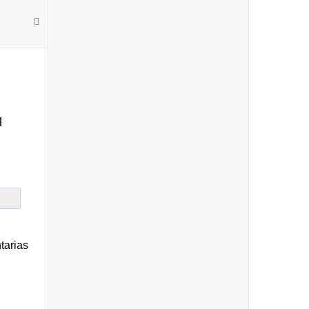
l
-
tarias