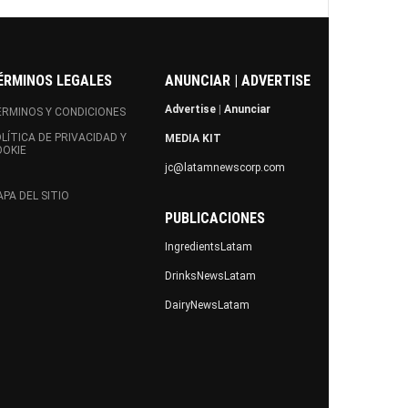
ÉRMINOS LEGALES
ANUNCIAR | ADVERTISE
Advertise
|
Anunciar
RMINOS Y CONDICIONES
LÍTICA DE PRIVACIDAD Y
MEDIA KIT
OOKIE
jc@latamnewscorp.com
PA DEL SITIO
PUBLICACIONES
IngredientsLatam
DrinksNewsLatam
DairyNewsLatam