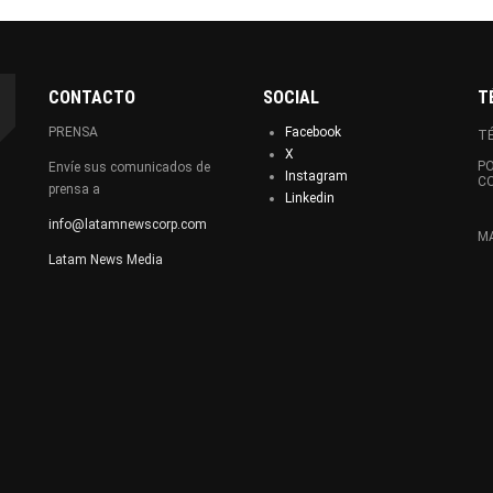
CONTACTO
SOCIAL
T
PRENSA
Facebook
TÉ
X
PO
Envíe sus comunicados de
Instagram
C
prensa a
Linkedin
info@latamnewscorp.com
MA
Latam News Media