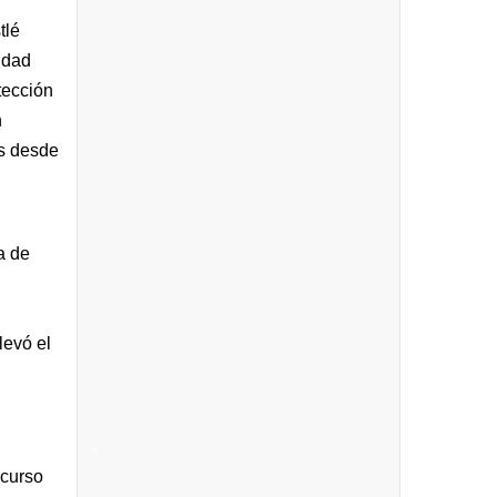
tlé
idad
tección
n
os desde
a de
levó el
_
ecurso