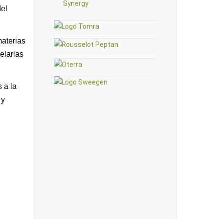
del
materias
elarias
 a la
 y