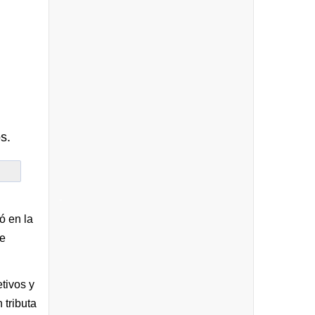
s.
-
ó en la
de
tivos y
 tributa