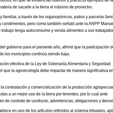
ritorios, en que se evidencian buenos y prácticos ejemplos de l
ateria de sacarle a la tierra el máximo de provecho.
 familiar, a través de los organopónicos, patios y parcelas fami
as y condimentos, pero como también señaló ante la ANPP Manue
e trabajo tenga autoconsumo y venda alimentos a sus trabajador
el gobierno para el presente año, afirmó que la participación d
de los municipios continúa siendo baja.
ción efectiva de la Ley de Soberanía Alimentaria y Seguridad
el que la agroecología debe impactar de manera significativa en
la contratación y comercialización de la producción agropecuar
stas a un mejor uso de la tierra por tenentes, por lo cual ante
nes de contrato de usufructo, advertencias, obligaciones y denun
lece en uno de los artículos referidos al sistema tributario, apli