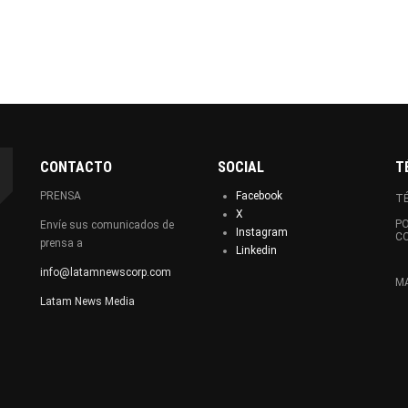
CONTACTO
SOCIAL
T
PRENSA
Facebook
TÉ
X
PO
Envíe sus comunicados de
Instagram
C
prensa a
Linkedin
info@latamnewscorp.com
MA
Latam News Media