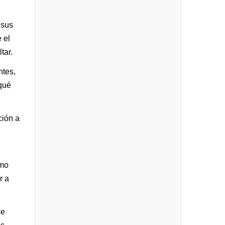
 sus
 el
tar.
ntes,
 qué
ción a
ómo
r a
se