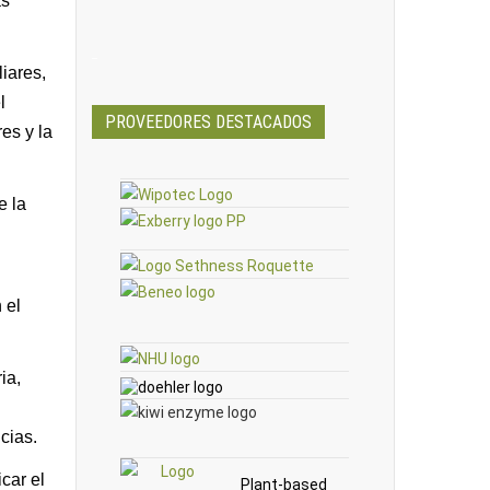
as
_
liares,
l
PROVEEDORES DESTACADOS
es y la
e la
 el
ia,
cias.
car el
Plant-based