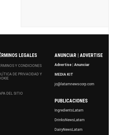
ÉRMINOS LEGALES
ANUNCIAR | ADVERTISE
Advertise
|
Anunciar
RMINOS Y CONDICIONES
LÍTICA DE PRIVACIDAD Y
MEDIA KIT
OOKIE
jc@latamnewscorp.com
PA DEL SITIO
PUBLICACIONES
IngredientsLatam
DrinksNewsLatam
DairyNewsLatam