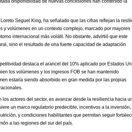
mitada disponibilidad de nuevas concesiones han contenido la
oreto Seguel King, ha señalado que las cifras reflejan la resil
sos y volúmenes en un contexto complejo, marcado por mayores
orno internacional más volátil. No obstante, advirtió que este
ral, sino el resultado de una fuerte capacidad de adaptación
petitividad destaca el arancel del 10% aplicado por Estados Un
i bien los volúmenes y los ingresos FOB se han mantenido
amen estaría siendo absorbido en gran medida por las propias
racionales.
n los actores del sector, es avanzar desde la resiliencia hacia 
quiere un marco regulatorio predecible, incentivos a la inversión
trición, y condiciones habilitantes que permitan seguir fortale
món a las regiones del sur del país.