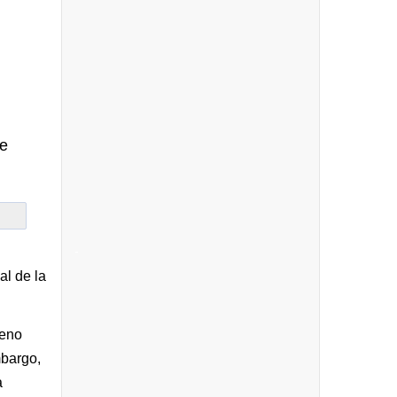
ue
-
al de la
leno
mbargo,
a