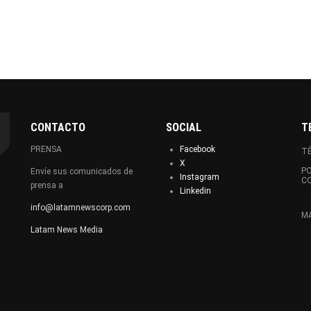
CONTACTO
SOCIAL
T
PRENSA
Facebook
TÉ
X
PO
Envíe sus comunicados de
Instagram
C
prensa a
Linkedin
info@latamnewscorp.com
MA
Latam News Media