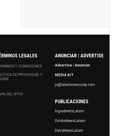
ÉRMINOS LEGALES
ANUNCIAR | ADVERTISE
Advertise
|
Anunciar
RMINOS Y CONDICIONES
LÍTICA DE PRIVACIDAD Y
MEDIA KIT
OOKIE
jc@latamnewscorp.com
PA DEL SITIO
PUBLICACIONES
IngredientsLatam
DrinksNewsLatam
DairyNewsLatam