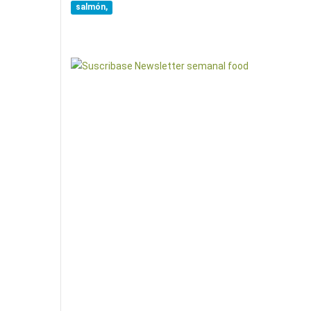
salmón,