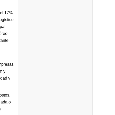
del 17%
ogístico
pal
aéreo
tante
empresas
m y
idad y
ostos,
lada o
s