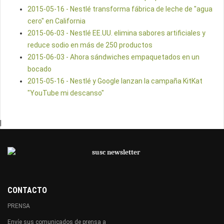
2015-05-16 - Nestlé transforma fábrica de leche de "agua
cero" en California
2015-06-03 - Nestlé EE.UU. elimina sabores artificiales y
reduce sodio en más de 250 productos
2015-06-03 - Ahora sándwiches empaquetados en un
bocado
2015-05-16 - Nestlé y Google lanzan la campaña KitKat
"YouTube mi descanso"
|
CONTACTO
PRENSA
Envíe sus comunicados de prensa a