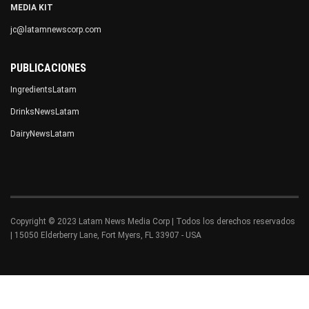
MEDIA KIT
jc@latamnewscorp.com
PUBLICACIONES
IngredientsLatam
DrinksNewsLatam
DairyNewsLatam
Copyright © 2023 Latam News Media Corp | Todos los derechos reservados
| 15050 Elderberry Lane, Fort Myers, FL 33907 - USA