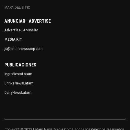
MAPA DEL SITIO
ANUNCIAR | ADVERTISE
Advertise
|
Anunciar
MEDIA KIT
jc@latamnewscorp.com
PUBLICACIONES
IngredientsLatam
DrinksNewsLatam
DairyNewsLatam
Copyright © 2023 Latam News Media Corp | Todos los derechos reservados