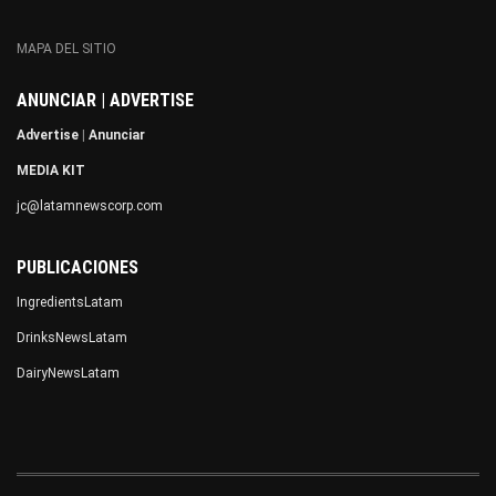
MAPA DEL SITIO
ANUNCIAR | ADVERTISE
Advertise
|
Anunciar
MEDIA KIT
jc@latamnewscorp.com
PUBLICACIONES
IngredientsLatam
DrinksNewsLatam
DairyNewsLatam