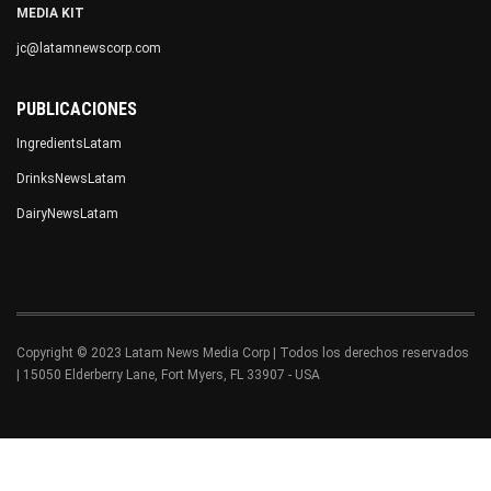
MEDIA KIT
jc@latamnewscorp.com
PUBLICACIONES
IngredientsLatam
DrinksNewsLatam
DairyNewsLatam
Copyright © 2023 Latam News Media Corp | Todos los derechos reservados
| 15050 Elderberry Lane, Fort Myers, FL 33907 - USA