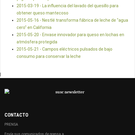
2015-03-19 - La influencia del lavado del quesillo para
obtener queso mantecoso
2015-05-16 - Nestlé transforma fábrica de leche de "agua
cero" en California
2015-05-20 - Envase innovador para queso en lochas en
atmósfera protegida
2015-05-21 - Campos eléctricos pulsados de bajo
consumo para conservar la leche
|
CONTACTO
PRENSA
Envíe sus comunicados de prensa a