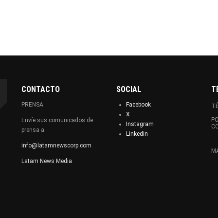
CONTACTO
SOCIAL
T
PRENSA
Facebook
TÉ
X
PO
Envíe sus comunicados de
Instagram
C
prensa a
Linkedin
info@latamnewscorp.com
MA
Latam News Media