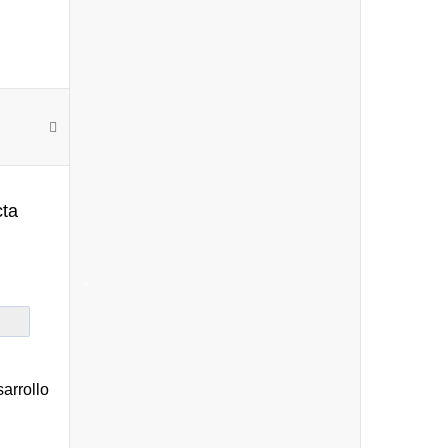
cta
-
arrollo