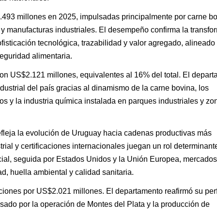
493 millones en 2025, impulsadas principalmente por carne bo
a y manufacturas industriales. El desempeño confirma la transfo
isticación tecnológica, trazabilidad y valor agregado, alineado
eguridad alimentaria.
on US$2.121 millones, equivalentes al 16% del total. El depar
dustrial del país gracias al dinamismo de la carne bovina, los
s y la industria química instalada en parques industriales y zo
efleja la evolución de Uruguay hacia cadenas productivas más
rial y certificaciones internacionales juegan un rol determinant
ial, seguida por Estados Unidos y la Unión Europea, mercado
d, huella ambiental y calidad sanitaria.
ciones por US$2.021 millones. El departamento reafirmó su per
pulsado por la operación de Montes del Plata y la producción de