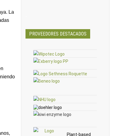
aya. La
_
vadas
PROVEEDORES DESTACADOS
en
finiendo
anos,
Plant-based