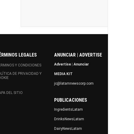
ÉRMINOS LEGALES
ANUNCIAR | ADVERTISE
Advertise
|
Anunciar
RMINOS Y CONDICIONES
LÍTICA DE PRIVACIDAD Y
MEDIA KIT
OOKIE
jc@latamnewscorp.com
PA DEL SITIO
PUBLICACIONES
IngredientsLatam
DrinksNewsLatam
DairyNewsLatam