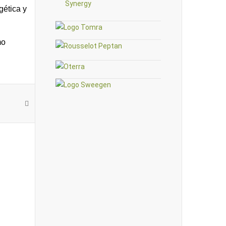
gética y
mo