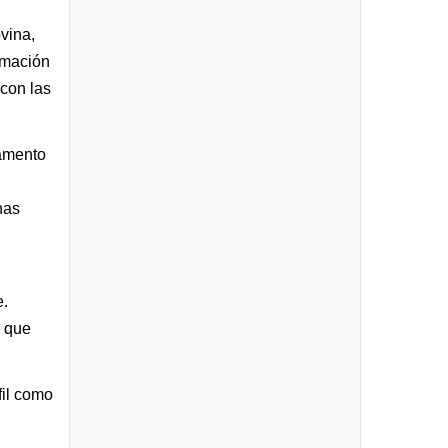
vina,
rmación
 con las
tamento
nas
e.
s que
fil como