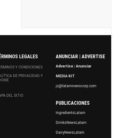
ÉRMINOS LEGALES
ANUNCIAR | ADVERTISE
Advertise
|
Anunciar
RMINOS Y CONDICIONES
LÍTICA DE PRIVACIDAD Y
MEDIA KIT
OOKIE
jc@latamnewscorp.com
PA DEL SITIO
PUBLICACIONES
IngredientsLatam
DrinksNewsLatam
DairyNewsLatam