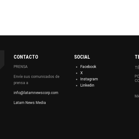
CONTACTO
SOCIAL
T
PRENSA
Facebook
TÉ
X
PO
Envíe sus comunicados de
Instagram
C
prensa a
Linkedin
info@latamnewscorp.com
MA
Latam News Media