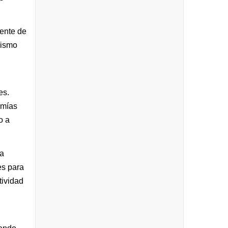
mente de
mismo
es.
omías
o a
La
es para
tividad