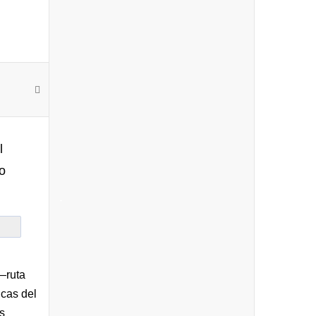
l
o
-
—ruta
icas del
s