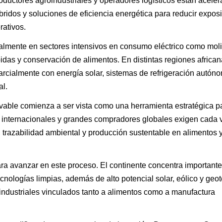
oductores agroindustriales y operadores logísticos están acele
bridos y soluciones de eficiencia energética para reducir expos
rativos.
almente en sectores intensivos en consumo eléctrico como mol
bidas y conservación de alimentos. En distintas regiones africa
rcialmente con energía solar, sistemas de refrigeración autón
al.
ovable comienza a ser vista como una herramienta estratégica p
s internacionales y grandes compradores globales exigen cada 
 trazabilidad ambiental y producción sustentable en alimentos 
ara avanzar en este proceso. El continente concentra important
cnologías limpias, además de alto potencial solar, eólico y geo
ndustriales vinculados tanto a alimentos como a manufactura