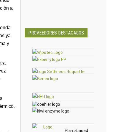
rando
ición a
_
ienda
PROVEEDORES DESTACADOS
nas ya
oma y
ara
vez
y
es
térmico.
Plant-based