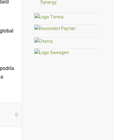
dard
 global
 podría
la