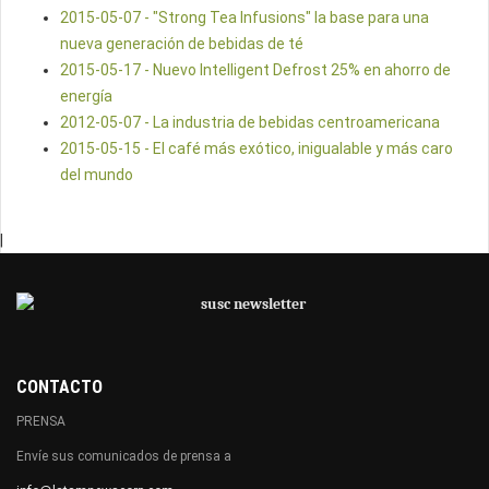
2015-05-07 - "Strong Tea Infusions" la base para una
nueva generación de bebidas de té
2015-05-17 - Nuevo Intelligent Defrost 25% en ahorro de
energía
2012-05-07 - La industria de bebidas centroamericana
2015-05-15 - El café más exótico, inigualable y más caro
del mundo
|
CONTACTO
PRENSA
Envíe sus comunicados de prensa a