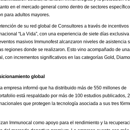
 tanto en el mercado general como dentro de sectores específi
ón para adultos mayores.
etención de su red global de Consultores a través de incentivos
ernacional “La Vida”, con una experiencia de siete días exclusiva
eventos masivos Immunofest alcanzaron niveles de asistencia s
las regiones donde se realizaron. Esto vino acompañado de un
l, con incrementos significativos en las categorías Gold, Diam
sicionamiento global
 la empresa informó que ha distribuido más de 550 millones de
rtafolio está respaldado por más de 100 estudios publicados, 
nacionales que protegen la tecnología asociada a sus tres fórm
ilizan Immunocal como apoyo para el rendimiento y la recuperac