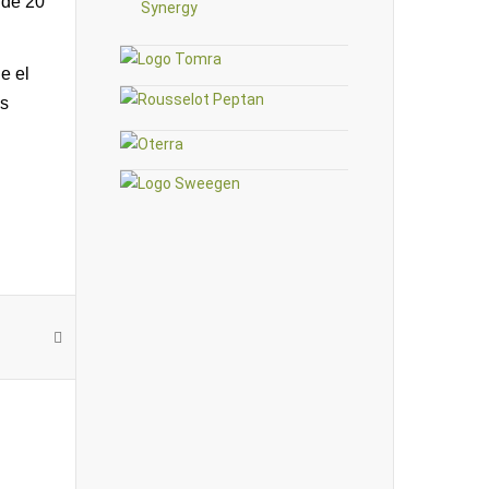
 de 20
e el
ás