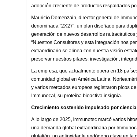
adopción creciente de productos respaldados por
Mauricio Domenzain, director general de Immunote
denominada “2X27”, un plan diseñado para dupli
generación de nuevos desarrollos nutracéuticos y 
“Nuestros Consultores y esta integración nos perm
extraordinario se alinea con nuestra visión estra
preservar nuestros pilares: investigación, integr
La empresa, que actualmente opera en 18 países,
comunidad global en América Latina, Norteamér
y varios mercados europeos registraron picos de
Immunocal, su proteína bioactiva insignia.
Crecimiento sostenido impulsado por cienci
A lo largo de 2025, Immunotec marcó varios hito
una demanda global extraordinaria por Immunocal
glutatión, un antioxidante endógeno clave en la de