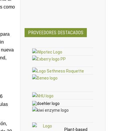
cos como
_
PROVEEDORES DESTACADOS
 para
in
a nueva
ond,
26
ulas
ión,
Plant-based