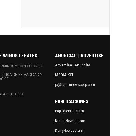
ÉRMINOS LEGALES
ANUNCIAR | ADVERTISE
Advertise
|
Anunciar
RMINOS Y CONDICIONES
LÍTICA DE PRIVACIDAD Y
MEDIA KIT
OOKIE
jc@latamnewscorp.com
PA DEL SITIO
PUBLICACIONES
IngredientsLatam
DrinksNewsLatam
DairyNewsLatam