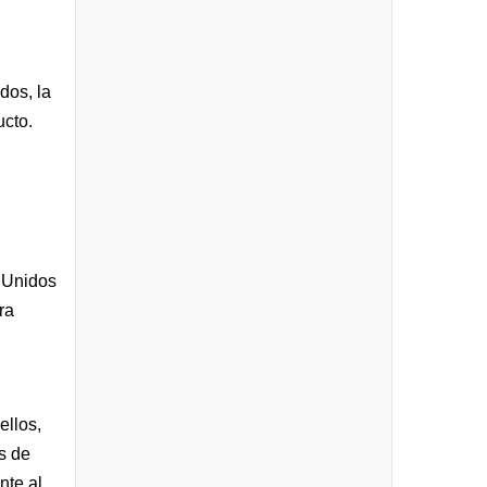
dos, la
ucto.
 Unidos
ra
ellos,
s de
nte al