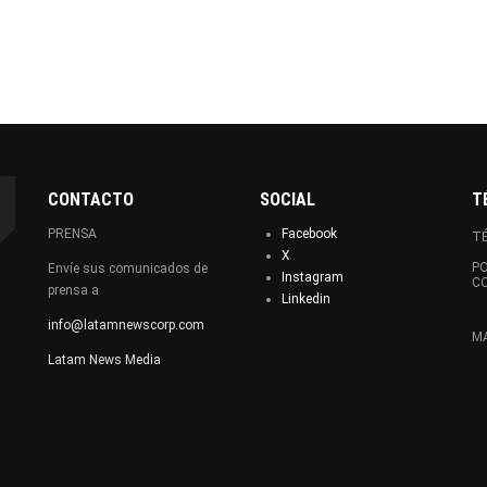
CONTACTO
SOCIAL
T
PRENSA
Facebook
TÉ
X
PO
Envíe sus comunicados de
Instagram
C
prensa a
Linkedin
info@latamnewscorp.com
MA
Latam News Media