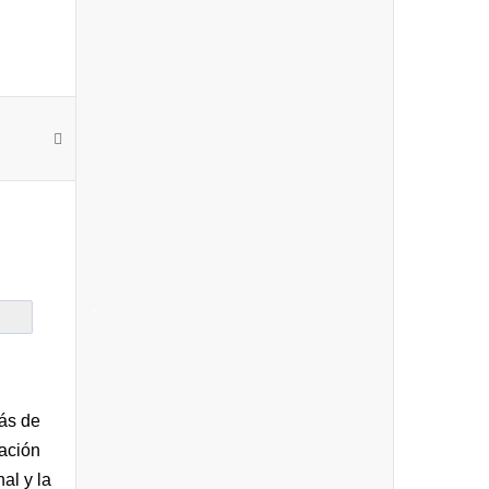
-
más de
ación
al y la