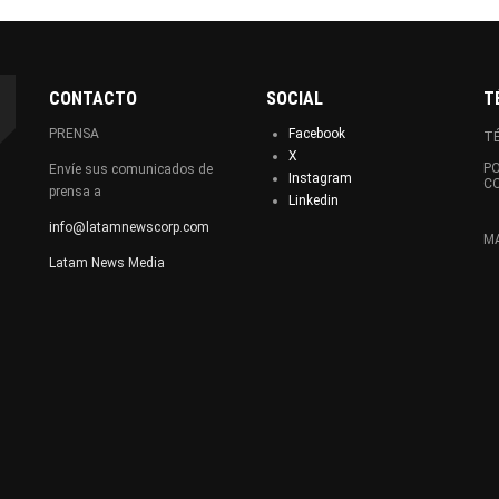
CONTACTO
SOCIAL
T
PRENSA
Facebook
TÉ
X
PO
Envíe sus comunicados de
Instagram
C
prensa a
Linkedin
info@latamnewscorp.com
MA
Latam News Media