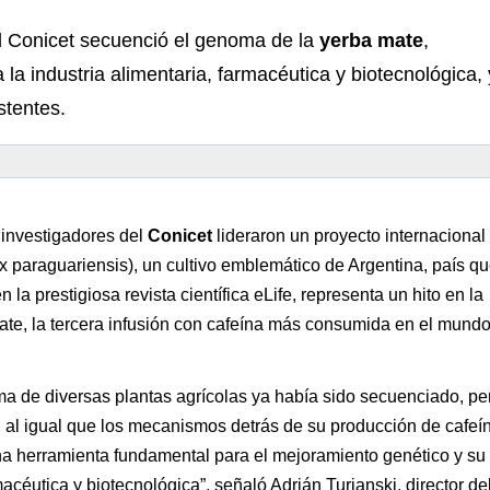
el Conicet secuenció el genoma de la
yerba mate
,
 industria alimentaria, farmacéutica y biotecnológica, 
stentes.
 investigadores del
Conicet
lideraron un proyecto internacional
x paraguariensis), un cultivo emblemático de Argentina, país qu
a prestigiosa revista científica eLife, representa un hito en la
mate, la tercera infusión con cafeína más consumida en el mundo
 de diversas plantas agrícolas ya había sido secuenciado, per
 al igual que los mecanismos detrás de su producción de cafeín
a herramienta fundamental para el mejoramiento genético y su
acéutica y biotecnológica”, señaló Adrián Turjanski, director de