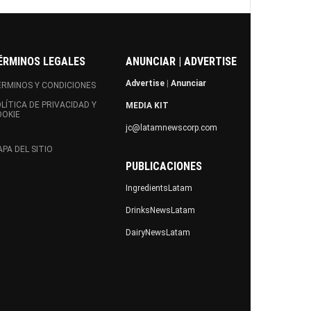
ÉRMINOS LEGALES
ANUNCIAR | ADVERTISE
Advertise
|
Anunciar
RMINOS Y CONDICIONES
LÍTICA DE PRIVACIDAD Y
MEDIA KIT
OOKIE
jc@latamnewscorp.com
PA DEL SITIO
PUBLICACIONES
IngredientsLatam
DrinksNewsLatam
DairyNewsLatam