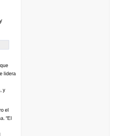
y
-
 que
e lidera
, y
o el
a. “El
l