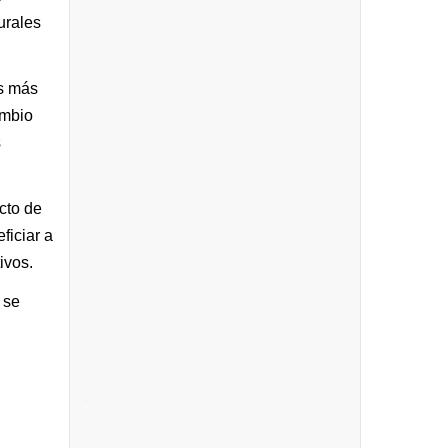
urales
es más
ambio
s
cto de
ficiar a
ivos.
 se
_