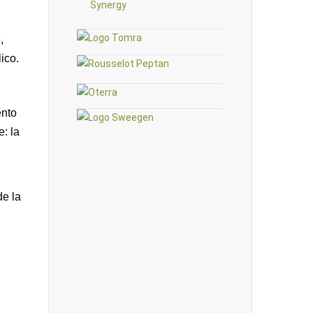
,
ico.
ento
: la
de la