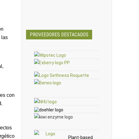
_
ón
PROVEEDORES DESTACADOS
 las
l,
nes con
d.
yectos
rgético
Plant-based