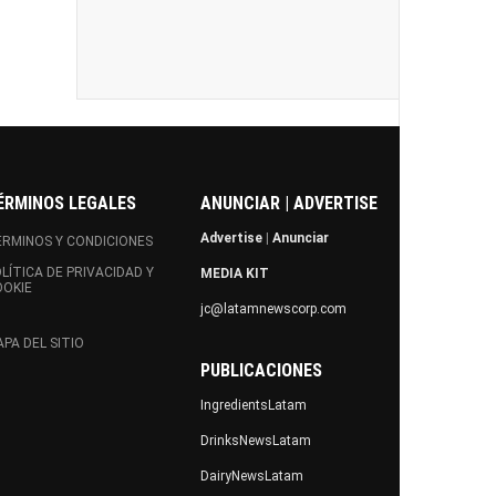
ÉRMINOS LEGALES
ANUNCIAR | ADVERTISE
Advertise
|
Anunciar
RMINOS Y CONDICIONES
LÍTICA DE PRIVACIDAD Y
MEDIA KIT
OOKIE
jc@latamnewscorp.com
PA DEL SITIO
PUBLICACIONES
IngredientsLatam
DrinksNewsLatam
DairyNewsLatam