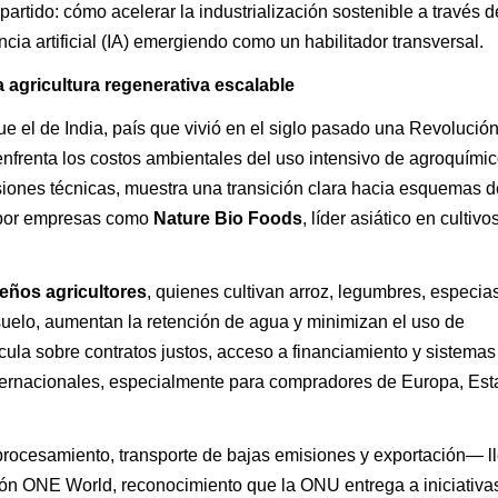
artido: cómo acelerar la industrialización sostenible a través d
encia artificial (IA) emergiendo como un habilitador transversal.
a agricultura regenerativa escalable
e el de India, país que vivió en el siglo pasado una Revolució
nfrenta los costos ambientales del uso intensivo de agroquímic
ones técnicas, muestra una transición clara hacia esquemas d
s por empresas como
Nature Bio Foods
, líder asiático en cultivo
eños agricultores
, quienes cultivan arroz, legumbres, especia
suelo, aumentan la retención de agua y minimizan el uso de
rticula sobre contratos justos, acceso a financiamiento y sistemas
internacionales, especialmente para compradores de Europa, Es
procesamiento, transporte de bajas emisiones y exportación— l
ión ONE World, reconocimiento que la ONU entrega a iniciativa