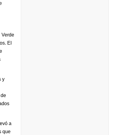
e
n Verde
os. El
e
s
s y
 de
tados
levó a
s que