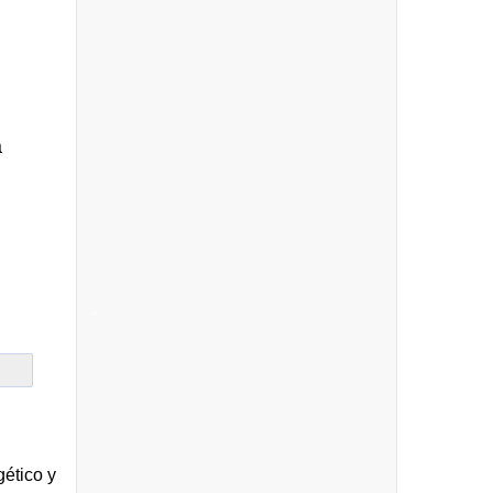
a
-
gético y