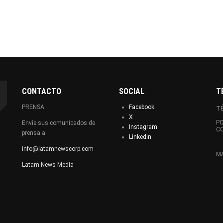
CONTACTO
SOCIAL
T
PRENSA
Facebook
TÉ
X
PO
Envíe sus comunicados de
Instagram
C
prensa a
Linkedin
info@latamnewscorp.com
MA
Latam News Media