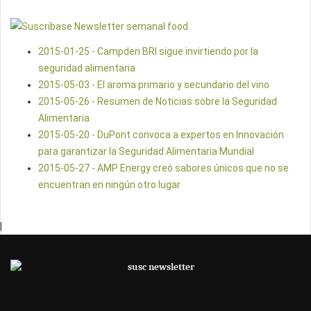
2015-01-25 - Campden BRI sigue invirtiendo por la
seguridad alimentaria
2015-05-03 - El aroma primario y secundario del vino
2015-05-26 - Resumen de Noticias sobre la Seguridad
Alimentaria
2015-05-20 - DuPont convoca a expertos en Innovación
para garantizar la Seguridad Alimentaria Mundial
2015-05-27 - AMP Energy creó sabores únicos que no se
encuentran en ningún otro lugar
|