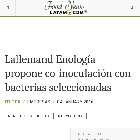
Lallemand Enologí­a
propone co-inoculación con
bacterias seleccionadas
EDITOR
EMPRESAS
04 JANUARY 2016
INGREDIENTES
BEBIDAS
INTERNACIONAL
NEXT ARTICLE
Protección inmune y