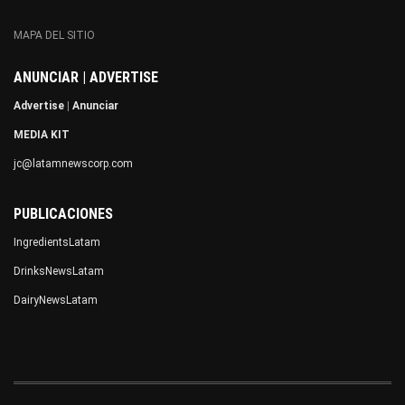
MAPA DEL SITIO
ANUNCIAR | ADVERTISE
Advertise
|
Anunciar
MEDIA KIT
jc@latamnewscorp.com
PUBLICACIONES
IngredientsLatam
DrinksNewsLatam
DairyNewsLatam