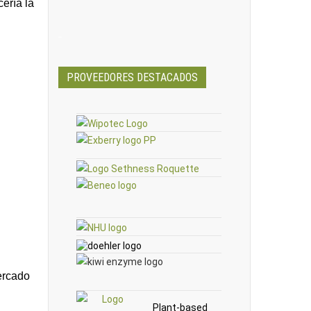
cería la
_
PROVEEDORES DESTACADOS
ercado
Plant-based