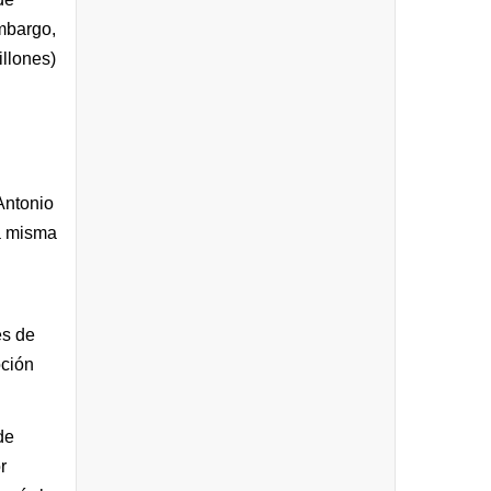
embargo,
llones)
Antonio
na misma
es de
oción
de
r