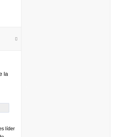
e la
-
s líder
de