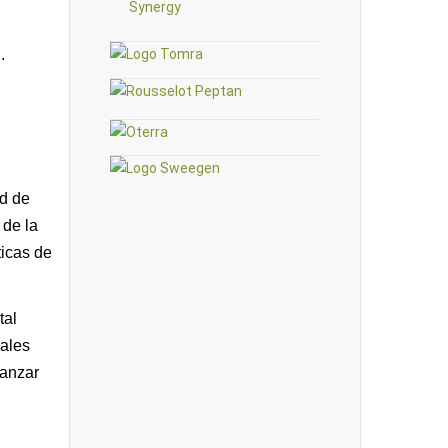
.
ad de
 de la
ticas de
tal
iales
canzar