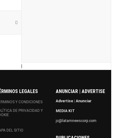
|
ÉRMINOS LEGALES
ANUNCIAR | ADVERTISE
Advertise
|
Anunciar
RMINOS Y CONDICIONES
LÍTICA DE PRIVACIDAD Y
MEDIA KIT
OOKIE
jc@latamnewscorp.com
PA DEL SITIO
PUBLICACIONES