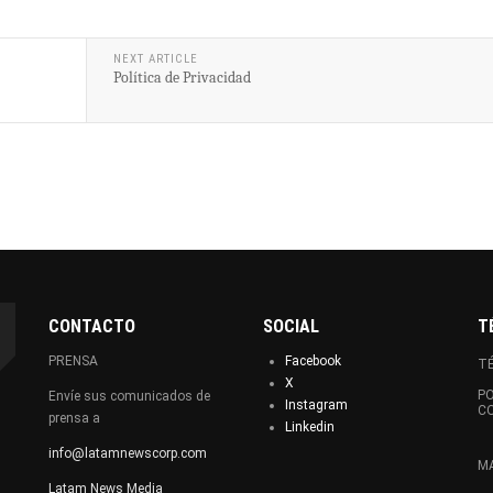
NEXT ARTICLE
Política de Privacidad
CONTACTO
SOCIAL
T
PRENSA
Facebook
TÉ
X
PO
Envíe sus comunicados de
Instagram
C
prensa a
Linkedin
info@latamnewscorp.com
MA
Latam News Media