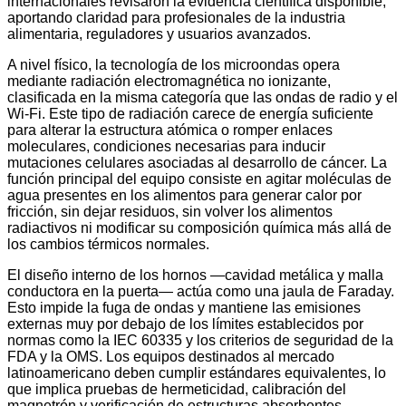
internacionales revisaron la evidencia científica disponible,
aportando claridad para profesionales de la industria
alimentaria, reguladores y usuarios avanzados.
A nivel físico, la tecnología de los microondas opera
mediante radiación electromagnética no ionizante,
clasificada en la misma categoría que las ondas de radio y el
Wi-Fi. Este tipo de radiación carece de energía suficiente
para alterar la estructura atómica o romper enlaces
moleculares, condiciones necesarias para inducir
mutaciones celulares asociadas al desarrollo de cáncer. La
función principal del equipo consiste en agitar moléculas de
agua presentes en los alimentos para generar calor por
fricción, sin dejar residuos, sin volver los alimentos
radiactivos ni modificar su composición química más allá de
los cambios térmicos normales.
El diseño interno de los hornos —cavidad metálica y malla
conductora en la puerta— actúa como una jaula de Faraday.
Esto impide la fuga de ondas y mantiene las emisiones
externas muy por debajo de los límites establecidos por
normas como la IEC 60335 y los criterios de seguridad de la
FDA y la OMS. Los equipos destinados al mercado
latinoamericano deben cumplir estándares equivalentes, lo
que implica pruebas de hermeticidad, calibración del
magnetrón y verificación de estructuras absorbentes.