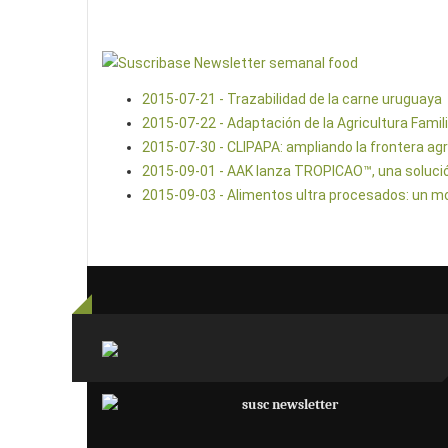
2015-07-21 - Trazabilidad de la carne uruguaya
2015-07-22 - Adaptación de la Agricultura Famili
2015-07-30 - CLIPAPA: ampliando la frontera agr
2015-09-01 - AAK lanza TROPICAO™, una solució
2015-09-03 - Alimentos ultra procesados: un mo