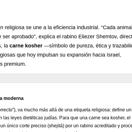
ón religiosa se une a la eficiencia industrial. “Cada anima
er aprobado”, explica el rabino Eliezer Shemtov, direc
, la
carne kosher
—símbolo de pureza, ética y trazabil
igiosas que hoy impulsan su expansión hacia Israel,
os premium.
ria moderna
orrecto”), va mucho más allá de una etiqueta religiosa: define un
n las leyes dietéticas judías. Para que una carne sea kosher, el
un único corte preciso (shejitá) por un rabino acreditado y pro