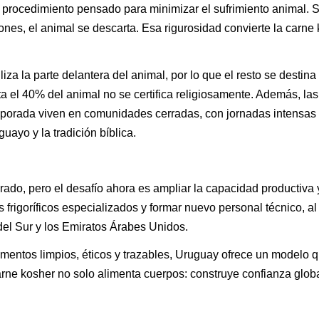
un procedimiento pensado para minimizar el sufrimiento animal. S
nes, el animal se descarta. Esa rigurosidad convierte la carne
iza la parte delantera del animal, por lo que el resto se destina
ta el 40% del animal no se certifica religiosamente. Además, las
emporada viven en comunidades cerradas, con jornadas intensas
uayo y la tradición bíblica.
ado, pero el desafío ahora es ampliar la capacidad productiva 
s frigoríficos especializados y formar nuevo personal técnico, a
l Sur y los Emiratos Árabes Unidos.
entos limpios, éticos y trazables, Uruguay ofrece un modelo 
carne kosher no solo alimenta cuerpos: construye confianza globa