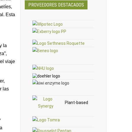
PROVEEDORES DESTACADOS
elíes,
al. Esta
y la
za”,
el viaje
er,
r las
Plant-based
y
la