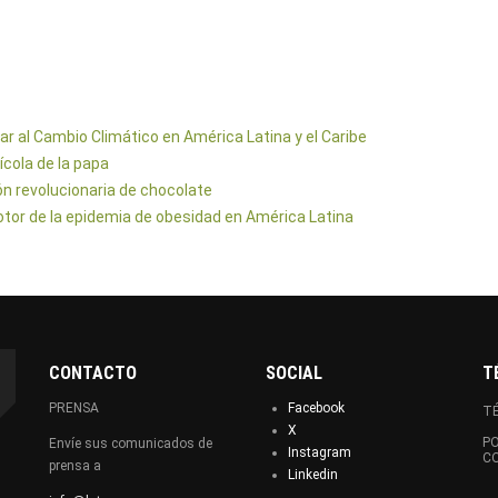
ar al Cambio Climático en América Latina y el Caribe
ícola de la papa
n revolucionaria de chocolate
tor de la epidemia de obesidad en América Latina
CONTACTO
SOCIAL
T
PRENSA
Facebook
TÉ
X
PO
Envíe sus comunicados de
Instagram
C
prensa a
Linkedin