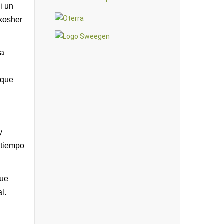
i un
 kosher
 a
 que
y
l tiempo
que
l.