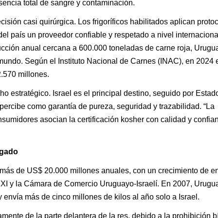
usencia total de sangre y contaminación.
ión casi quirúrgica. Los frigoríficos habilitados aplican proto
 del país un proveedor confiable y respetado a nivel internacion
cción anual cercana a 600.000 toneladas de carne roja, Urugu
mundo. Según el Instituto Nacional de Carnes (INAC), en 2024 e
.570 millones.
ho estratégico. Israel es el principal destino, seguido por Estad
percibe como garantía de pureza, seguridad y trazabilidad. “La
sumidores asocian la certificación kosher con calidad y confian
egado
más de US$ 20.000 millones anuales, con un crecimiento de en
I y la Cámara de Comercio Uruguayo-Israelí. En 2007, Urugu
envía más de cinco millones de kilos al año solo a Israel.
ente de la parte delantera de la res, debido a la prohibición b