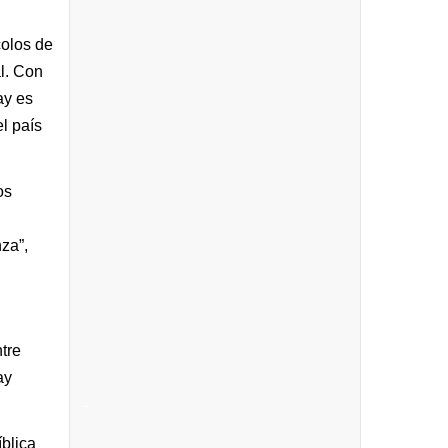
colos de
al. Con
ay es
l país
os
za”,
tre
ay
_
íblica