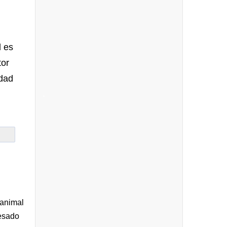
l es
tor
idad
-
 animal
cesado