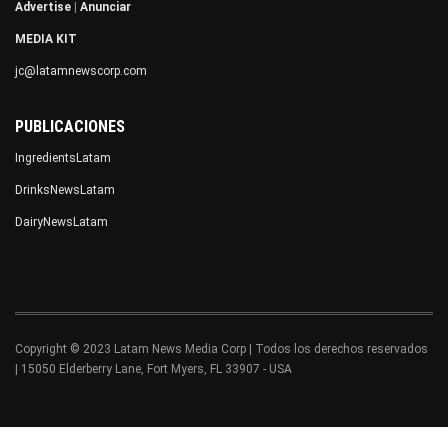
Advertise
|
Anunciar
MEDIA KIT
jc@latamnewscorp.com
PUBLICACIONES
IngredientsLatam
DrinksNewsLatam
DairyNewsLatam
Copyright © 2023 Latam News Media Corp | Todos los derechos reservados
| 15050 Elderberry Lane, Fort Myers, FL 33907 - USA