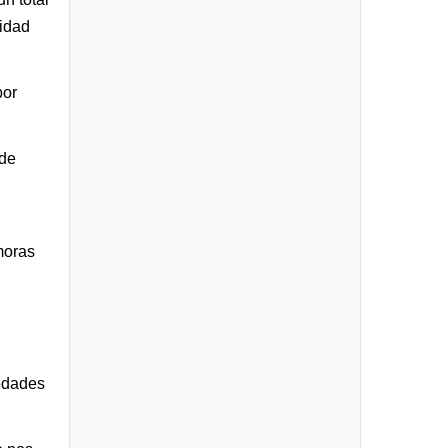
cidad
por
 de
moras
iedades