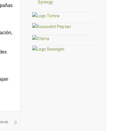
ampañas
ación,
ades
ajan
os en