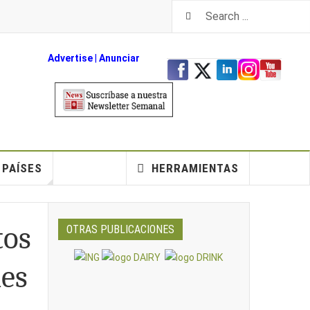
Advertise
|
An
unciar
PAÍSES
HERRAMIENTAS
tos
OTRAS PUBLICACIONES
les