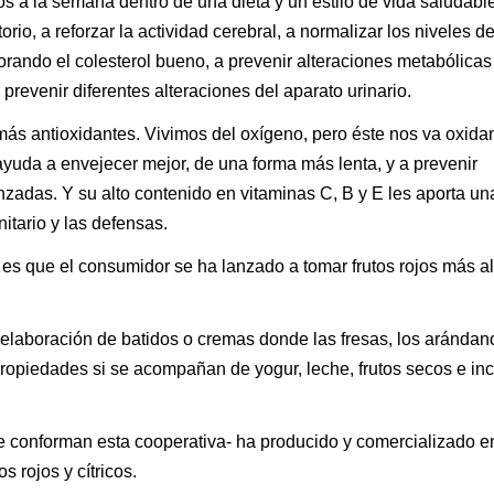
os a la semana dentro de una dieta y un estilo de vida saludabl
rio, a reforzar la actividad cerebral, a normalizar los niveles de
orando el colesterol bueno, a prevenir alteraciones metabólica
 prevenir diferentes alteraciones del aparato urinario.
ás antioxidantes. Vivimos del oxígeno, pero éste nos va oxida
yuda a envejecer mejor, de una forma más lenta, y a prevenir
adas. Y su alto contenido en vitaminas C, B y E les aporta un
itario y las defensas.
es que el consumidor se ha lanzado a tomar frutos rojos más al
 elaboración de batidos o cremas donde las fresas, los arándano
ropiedades si se acompañan de yogur, leche, frutos secos e in
e conforman esta cooperativa- ha producido y comercializado e
 rojos y cítricos.