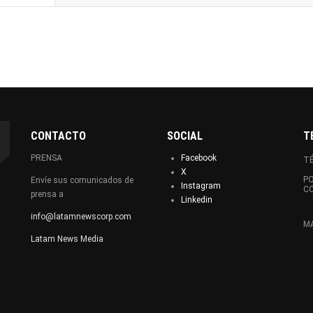
CONTACTO
SOCIAL
T
PRENSA
Facebook
TÉ
X
PO
Envíe sus comunicados de
Instagram
C
prensa a
Linkedin
info@latamnewscorp.com
MA
Latam News Media