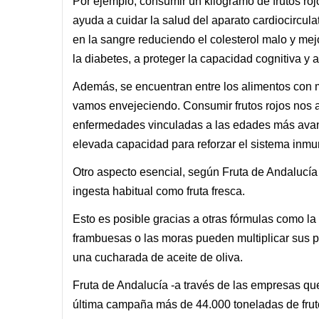
Por ejemplo, consumir un kilogramo de frutos roj
ayuda a cuidar la salud del aparato cardiocirculato
en la sangre reduciendo el colesterol malo y mej
la diabetes, a proteger la capacidad cognitiva y a
Además, se encuentran entre los alimentos con m
vamos envejeciendo. Consumir frutos rojos nos a
enfermedades vinculadas a las edades más avanz
elevada capacidad para reforzar el sistema inmun
Otro aspecto esencial, según Fruta de Andalucía 
ingesta habitual como fruta fresca.
Esto es posible gracias a otras fórmulas como la
frambuesas o las moras pueden multiplicar sus p
una cucharada de aceite de oliva.
Fruta de Andalucía -a través de las empresas qu
última campaña más de 44.000 toneladas de frutos