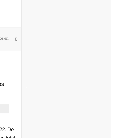
os en
os
-
022. De
n total