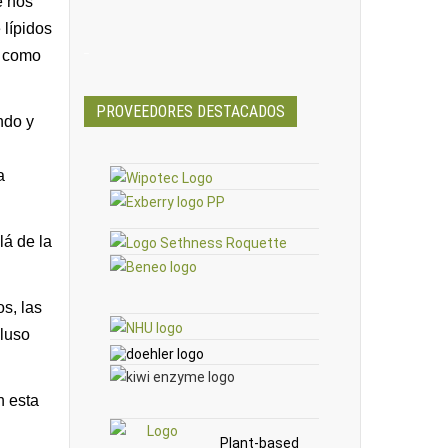
e nos
 lípidos
_
s como
PROVEEDORES DESTACADOS
ndo y
a
lá de la
s, las
cluso
n esta
Plant-based