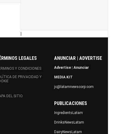
|
ÉRMINOS LEGALES
ANUNCIAR | ADVERTISE
Advertise
|
Anunciar
RMINOS Y CONDICIONES
LÍTICA DE PRIVACIDAD Y
MEDIA KIT
OOKIE
jc@latamnewscorp.com
PA DEL SITIO
PUBLICACIONES
IngredientsLatam
DrinksNewsLatam
DairyNewsLatam