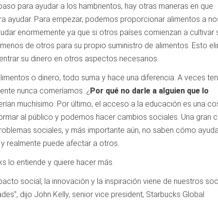
paso para ayudar a los hambrientos, hay otras maneras en que
a ayudar. Para empezar, podemos proporcionar alimentos a no
udar enormemente ya que si otros países comienzan a cultivar 
enos de otros para su propio suministro de alimentos. Esto eli
entrar su dinero en otros aspectos necesarios.
limentos o dinero, todo suma y hace una diferencia. A veces t
mente nunca comeríamos. ¿
Por qué no darle a alguien que lo
rían muchísimo. Por último, el acceso a la educación es una c
ormar al público y podemos hacer cambios sociales. Una gran c
roblemas sociales, y más importante aún, no saben cómo ayuda
y realmente puede afectar a otros.
s lo entiende y quiere hacer más.
pacto social, la innovación y la inspiración viene de nuestros so
es", dijo John Kelly, senior vice president, Starbucks Global