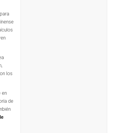
.
 para
gínense
ículos
yen
ea
n,
on los
e en
oría de
ambién
de