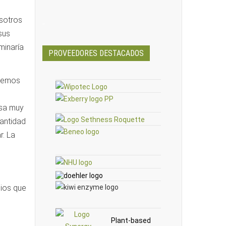
sotros
_
sus
minaría
PROVEEDORES DESTACADOS
enemos
osa muy
antidad
r. La
cios que
Plant-based