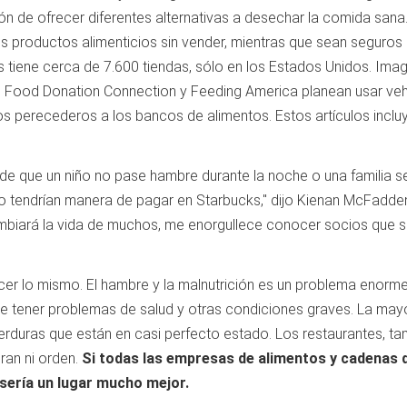
de ofrecer diferentes alternativas a desechar la comida sana
 productos alimenticios sin vender, mientras que sean seguros
 tiene cerca de 7.600 tiendas, sólo en los Estados Unidos. Ima
. Food Donation Connection y Feeding America planean usar veh
tos perecederos a los bancos de alimentos. Estos artículos inclu
a de que un niño no pase hambre durante la noche o una familia s
no tendrían manera de pagar en Starbucks," dijo Kienan McFadde
cambiará la vida de muchos, me enorgullece conocer socios que s
acer lo mismo. El hambre y la malnutrición es un problema enorm
de tener problemas de salud y otras condiciones graves. La may
verduras que están en casi perfecto estado. Los restaurantes, t
ran ni orden.
Si todas las empresas de alimentos y cadenas 
sería un lugar mucho mejor.