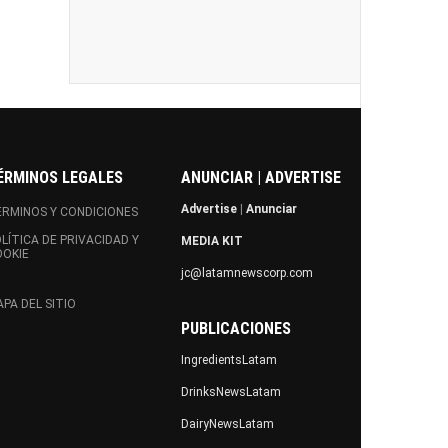
ÉRMINOS LEGALES
ANUNCIAR | ADVERTISE
Advertise
|
Anunciar
RMINOS Y CONDICIONES
LÍTICA DE PRIVACIDAD Y
MEDIA KIT
OOKIE
jc@latamnewscorp.com
PA DEL SITIO
PUBLICACIONES
IngredientsLatam
DrinksNewsLatam
DairyNewsLatam