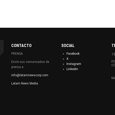
CONTACTO
SOCIAL
T
PRENSA
Facebook
TÉ
X
PO
Envíe sus comunicados de
Instagram
C
prensa a
Linkedin
info@latamnewscorp.com
MA
Latam News Media