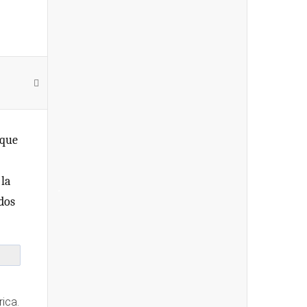
 que
 la
-
dos
ica.